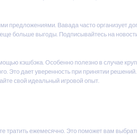
ыми предложениями. Вавада часто организует д
 еще больше выгоды. Подписывайтесь на новости
ощью кэшбэка. Особенно полезно в случае крупн
ого. Это дает уверенность при принятии решени
айте свой идеальный игровой опыт.
дходящий кэшбэк-план 
те тратить ежемесячно. Это поможет вам выбрат