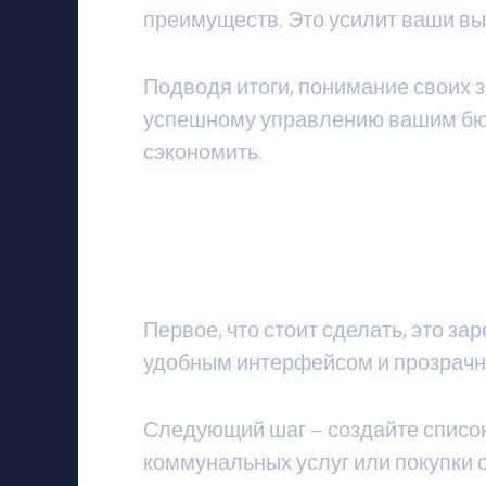
преимуществ. Это усилит ваши вы
Подводя итоги, понимание своих з
успешному управлению вашим бюд
сэкономить.
Как использова
расходах
Первое, что стоит сделать, это з
удобным интерфейсом и прозрачн
Следующий шаг – создайте список 
коммунальных услуг или покупки 