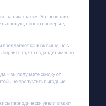
по вашим тратам. Это позволит
ть продукт, просто проверьте,
 предлагают кэшбэк выше, но с
ыбирайте то, что подходит именно
да – вы получаете скидку от
 чтобы не пропустить выгодные
рвисы периодически увеличивают