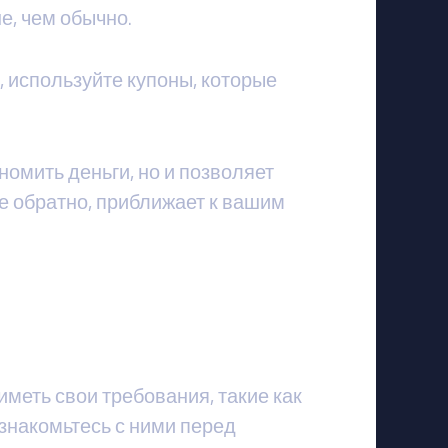
е, чем обычно.
 используйте купоны, которые
омить деньги, но и позволяет
е обратно, приближает к вашим
эка и как их
меть свои требования, такие как
знакомьтесь с ними перед