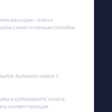
этим расходам – ключ к
эшбэк станет отличным способом
и на ежедневных
эшбэк. Выберите сервис с
упки в супермаркете, оплата
рать соответствующие