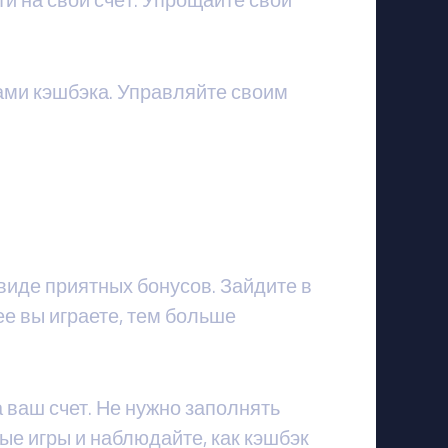
ами кэшбэка. Управляйте своим
м легко и
виде приятных бонусов. Зайдите в
ее вы играете, тем больше
 ваш счет. Не нужно заполнять
е игры и наблюдайте, как кэшбэк