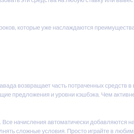
гроков, которые уже наслаждаются преимуществ
а: управляйте бюджето
Вавада возвращает часть потраченных средств в 
ущие предложения и уровни кэшбэка. Чем активн
. Все начисления автоматически добавляются на
нять сложные условия. Просто играйте в любимы