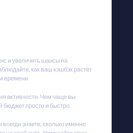
джетом без
нс и увеличить шансы на
аблюдайте, как ваш кэшбэк растёт
м времени.
ня активности. Чем чаще вы
й бюджет просто и быстро.
 всегда знаете, сколько именно
ти на свой счёт. Упрощайте свои